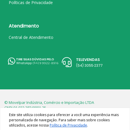
Políticas de Privacidade
Atendimento
Central de Atendimento
© Movelpar Indústria, Comércio e Importação LTDA
CNPJ 91.032.383/0001-35
Este site utiliza cookies para oferecer a você uma experiência mais
personalizada de navegação. Para saber mais sobre cookies
utilizados, acesse nossa
Política de Privacidade
.
As imagens dos produtos são meramente ilustrativas.